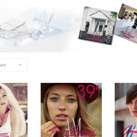
c
sant