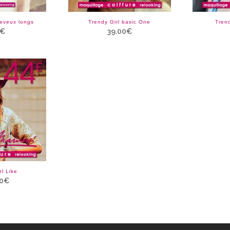
eveux longs
Trendy Girl basic One
Tren
€
39.00
€
rl Like
0
€