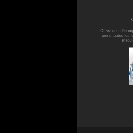
Offrez une idée or
prend toutes les f
maquil