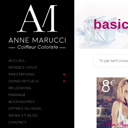
basi
Tri par tarif crois
ACCUEIL
RENDEZ-VOUS
PRESTATIONS
SOINS/RITUELS
RELOOKING
MARIAGE
ACCESSOIRES
OFFRES DU MOIS
NEWS ET BLOG
CONTACT