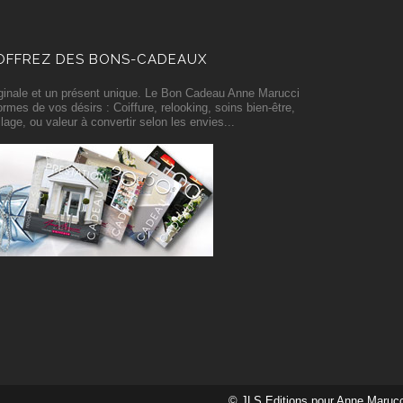
OFFREZ DES BONS-CADEAUX
iginale et un présent unique. Le Bon Cadeau Anne Marucci
ormes de vos désirs : Coiffure, relooking, soins bien-être,
lage, ou valeur à convertir selon les envies...
© JLS Editions pour Anne Marucc