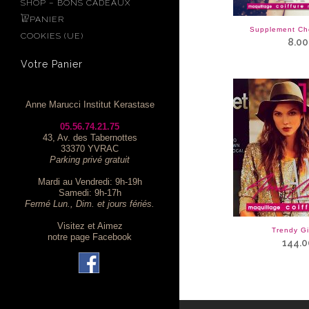
SHOP – BONS CADEAUX
PANIER
Supplement Ch
COOKIES (UE)
8.00
Votre Panier
Anne Marucci Institut Kerastase
05.56.74.21.75
43, Av. des Tabernottes
33370 YVRAC
Parking privé gratuit
Mardi au Vendredi: 9h-19h
Samedi: 9h-17h
Fermé Lun., Dim. et jours fériés.
Visitez et Aimez
Trendy Gi
notre page Facebook
144.0